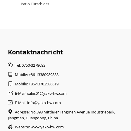
Patio Türschloss
Kontaktnachricht

Tel: 0750-3278683

Mobile: +86-13380989888

Mobile: +86-13702586619

E-Mail: sales01@yako-hw.com

E-Mail: info@yako-hw.com

Adresse: No.898 Mittlerer Jiangmen Avenue Industriepark,
Jiangmen, Guangdong, China

Website:
www.yako-hw.com