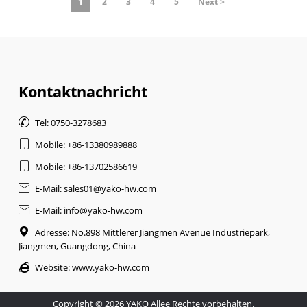
1
2
3
4
5
Next >
Kontaktnachricht

Tel: 0750-3278683

Mobile: +86-13380989888

Mobile: +86-13702586619

E-Mail: sales01@yako-hw.com

E-Mail: info@yako-hw.com

Adresse: No.898 Mittlerer Jiangmen Avenue Industriepark,
Jiangmen, Guangdong, China

Website:
www.yako-hw.com
Copyright © 2026 YAKO Allee Rechte vorbehalten.