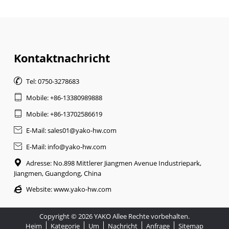
Kontaktnachricht

Tel: 0750-3278683

Mobile: +86-13380989888

Mobile: +86-13702586619

E-Mail: sales01@yako-hw.com

E-Mail: info@yako-hw.com

Adresse: No.898 Mittlerer Jiangmen Avenue Industriepark,
Jiangmen, Guangdong, China

Website:
www.yako-hw.com
Copyright © 2026 YAKO Allee Rechte vorbehalten.
Heim
Kategorie
Um
Nachricht
Anfrage
Sitemap