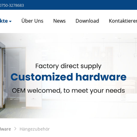
0750-3278683
kte
Über Uns
News
Download
Kontaktiere
dware
Hängezubehör
