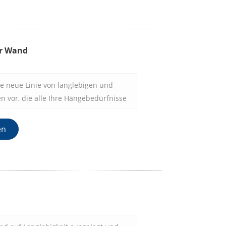
r Wand
re neue Linie von langlebigen und
en vor, die alle Ihre Hängebedürfnisse
ung, Handtücher, Hüte oder andere
 möchten, unsere Kleiderhaken sind
en
s hochwertigem Metall gefertigt, sind
 und verleihen jedem Raum einen
t und Stil.