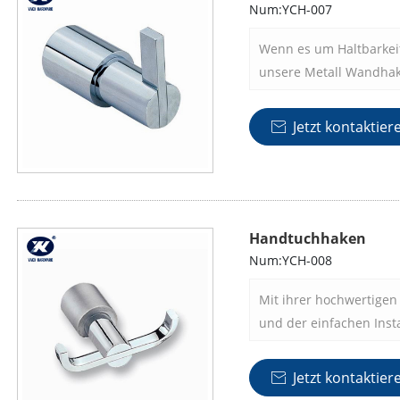
erstellen, das für Sie fu
Num:YCH-007
Wenn es um Haltbarkeit,
unsere Metall Wandhake
zuverlässige und attr
Sie Ihren Alltag ration
Jetzt kontaktier

halten oder Ihrem Zuha
verleihen möchten, un
und optisch anspreche
Handtuchhaken
Num:YCH-008
Mit ihrer hochwertigen 
und der einfachen Insta
wertvollen Ergänzung I
Bequemlichkeit und El
Jetzt kontaktier

heben Sie die Organisa