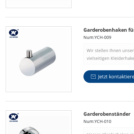
heute.
Garderobenhaken fü
Num:YCH-009
Wir stellen Ihnen unse
vielseitigen Kleiderhak
erfüllen. Ob Sie Kleid
Gegenstände aufhängen
Jetzt kontaktier

die perfekte Lösung. Au
diese Haken langlebig
Hauch von Funktionalitä
Garderobenständer
Num:YCH-010