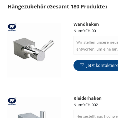
Hängezubehör
(Gesamt 180 Produkte)
Wandhaken
Num:YCH-001
Wir stellen unsere neu
entworfen, um eine lan
Aufhängen von Kleidun
bieten. Unsere Wandha
Jetzt kontaktier

gefertigt und sorgen fü
eleganten, modernen Lo
Sie Ihren Eingang, Bad
Bereich in Ihrem Haus 
Wandhaken sind die pe
Kleiderhaken
Funktionalität und Stil
Num:YCH-002
Hergestellt aus hochwe