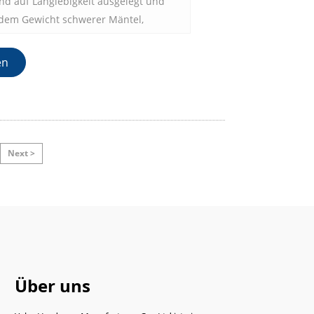
nd auf Langlebigkeit ausgelegt und
e dem Gewicht schwerer Mäntel,
r Gegenstände standhalten können,
 brechen. Die robuste
en
t sie ideal für den Einsatz in stark
en wie Eingangsbereichen,
dezimmern, wo sie häufig verwendet
Next >
Über uns