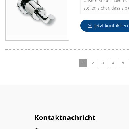
Unsere Kleiderhaken si
stellen sicher, dass si
Handtücher und andere
ohne zu biegen oder zu
Jetzt kontaktier

Metallkonstruktion mach
frequentierten Bereich
Schlammräumen und Ba
werden.
1
2
3
4
5
Kontaktnachricht