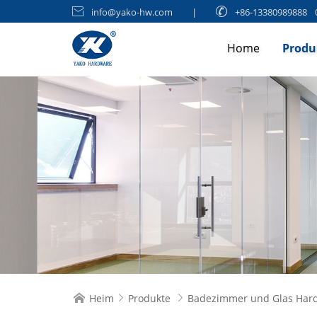

info@yako-hw.com
|

+86-13380989888
Home
Produ
Heim
Produkte
Badezimmer und Glas Har


