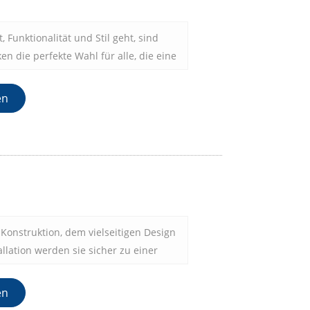
nktioniert.
 Funktionalität und Stil geht, sind
n die perfekte Wahl für alle, die eine
aktive Aufbewahrungslösung suchen. Ob
alisieren, Ihren Raum aufgeräumt
en
use einfach eine dekorative Note
sere Wandhaken bieten eine praktische
nde Lösung.
Konstruktion, dem vielseitigen Design
llation werden sie sicher zu einer
hrer Wohnkultur. Erleben Sie die
eganz unserer Metall Wandhaken und
en
tion und den Stil Ihrer Wohnräume